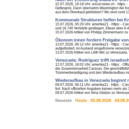
22.07.2026, 16:18 Uhr. uncut-news.ch - https:
Gefängnis. Dann übernahm Washington die Kontro
aus dem Ölverkauf geblieben? Wo sind rund 13 
Kommunale Strukturen helfen bei Kr
15.07.2026, 05:20 Uhr. amerika21 - https: - C
und 16.740 Verletzte gestiegen. Etwas über 6.
15.07.2026 Artikel von Philipp Zimmermann zu V
Ökonom:innen fordern Freigabe von
13.07.2026, 06:12 Uhr. amerika21 - https: - 
aufgefordert, im Ausland eingefrorene venezo
13.07.2026 Artikel von Lilith Mić zu Venezuela, W
Venezuela: Rodríguez trifft israelisc
12.07.2026, 18:02 Uhr. amerika21 - https: - Off
der Zusammenarbeit Caracas. Die geschäftsführe
Trümmerbeseitigung und den Wiederaufbau na
Wiederaufbau in Venezuela beginnt
09.07.2026, 06:11 Uhr. amerika21 - https: - 
fort. Nach offiziellen Angaben kamen mehr als
09.07.2026 Artikel von Nina Glatzer zu Venezu
Neueste
Heute
05.08.2026
04.08.