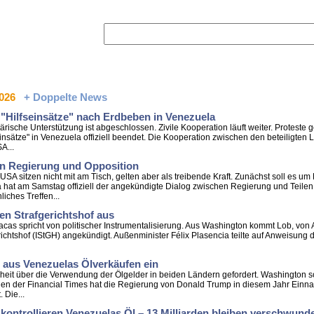
2026
+ Doppelte News
 "Hilfseinsätze" nach Erdbeben in Venezuela
itärische Unterstützung ist abgeschlossen. Zivile Kooperation läuft weiter. Protest
insätze" in Venezuela offiziell beendet. Die Kooperation zwischen den beteiligten 
A...
en Regierung und Opposition
 USA sitzen nicht mit am Tisch, gelten aber als treibende Kraft. Zunächst soll es 
 hat am Samstag offiziell der angekündigte Dialog zwischen Regierung und Teilen
iches Treffen...
len Strafgerichtshof aus
racas spricht von politischer Instrumentalisierung. Aus Washington kommt Lob, von
richtshof (IStGH) angekündigt. Außenminister Félix Plasencia teilte auf Anweisung 
 aus Venezuelas Ölverkäufen ein
arheit über die Verwendung der Ölgelder in beiden Ländern gefordert. Washington so
 der Financial Times hat die Regierung von Donald Trump in diesem Jahr Einna
 Die...
ontrollieren Venezuelas Öl – 13 Milliarden bleiben verschwund