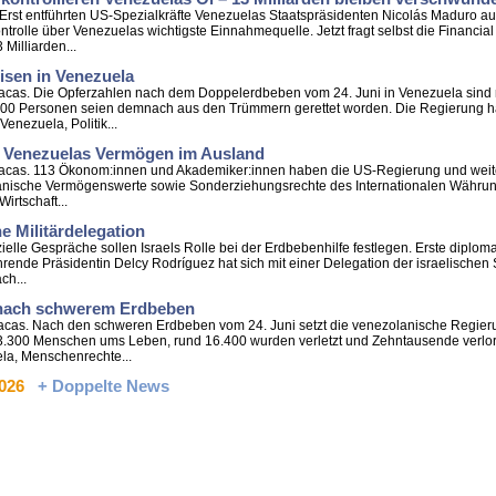
 - Erst entführten US-Spezialkräfte Venezuelas Staatspräsidenten Nicolás Maduro a
lle über Venezuelas wichtigste Einnahmequelle. Jetzt fragt selbst die Financial 
Milliarden...
isen in Venezuela
aracas. Die Opferzahlen nach dem Doppelerdbeben vom 24. Juni in Venezuela sind 
400 Personen seien demnach aus den Trümmern gerettet worden. Die Regierung hat 
enezuela, Politik...
 Venezuelas Vermögen im Ausland
Caracas. 113 Ökonom:innen und Akademiker:innen haben die US-Regierung und weite
lanische Vermögenswerte sowie Sonderziehungsrechte des Internationalen Währungs
irtschaft...
he Militärdelegation
izielle Gespräche sollen Israels Rolle bei der Erdbebenhilfe festlegen. Erste diplom
nde Präsidentin Delcy Rodríguez hat sich mit einer Delegation der israelischen Str
ch...
 nach schwerem Erdbeben
Caracas. Nach den schweren Erdbeben vom 24. Juni setzt die venezolanische Regi
 3.300 Menschen ums Leben, rund 16.400 wurden verletzt und Zehntausende verlore
ela, Menschenrechte...
2026
+ Doppelte News