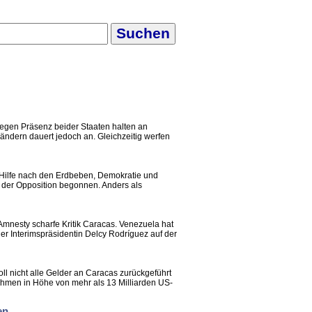
e gegen Präsenz beider Staaten halten an
Ländern dauert jedoch an. Gleichzeitig werfen
um Hilfe nach den Erdbeben, Demokratie und
 der Opposition begonnen. Anders als
 Amnesty scharfe Kritik Caracas. Venezuela hat
der Interimspräsidentin Delcy Rodríguez auf der
ll nicht alle Gelder an Caracas zurückgeführt
hmen in Höhe von mehr als 13 Milliarden US-
en