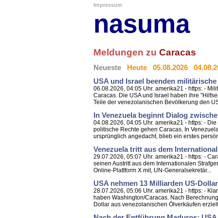
Impressum
nasuma
Meldungen zu
Caracas
Neueste
Heute
05.08.2026
04.08.
USA und Israel beenden militärische
06.08.2026, 04:05 Uhr. amerika21 - https: - Mil
Caracas. Die USA und Israel haben ihre "Hilfse
Teile der venezolanischen Bevölkerung den US
In Venezuela beginnt Dialog zwisch
04.08.2026, 04:05 Uhr. amerika21 - https: - Die
politische Rechte gehen Caracas. In Venezuela
ursprünglich angedacht, blieb ein erstes persönl
Venezuela tritt aus dem Internationa
29.07.2026, 05:07 Uhr. amerika21 - https: - Ca
seinen Austritt aus dem Internationalen Strafge
Online-Plattform X mit, UN-Generalsekretär...
USA nehmen 13 Milliarden US-Dollar
28.07.2026, 05:06 Uhr. amerika21 - https: - Kl
haben Washington/Caracas. Nach Berechnungen
Dollar aus venezolanischen Ölverkäufen erzielt.
Nach der Entführung Maduros: USA k