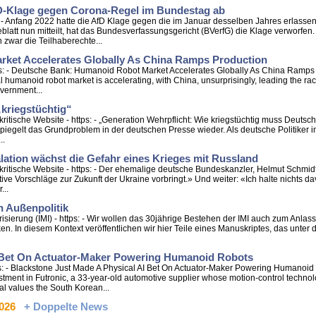
D-Klage gegen Corona-Regel im Bundestag ab
s: - Anfang 2022 hatte die AfD Klage gegen die im Januar desselben Jahres erlas
blatt nun mitteilt, hat das Bundesverfassungsgericht (BVerfG) die Klage verworfen
 zwar die Teilhaberechte...
ket Accelerates Globally As China Ramps Production
s: - Deutsche Bank: Humanoid Robot Market Accelerates Globally As China Ramps
l humanoid robot market is accelerating, with China, unsurprisingly, leading the ra
overnment...
kriegstüchtig“
tische Website - https: - „Generation Wehrpflicht: Wie kriegstüchtig muss Deutschl
iegelt das Grundproblem in der deutschen Presse wieder. Als deutsche Politiker
..
ation wächst die Gefahr eines Krieges mit Russland
ritische Website - https: - Der ehemalige deutsche Bundeskanzler, Helmut Schmidt
tive Vorschläge zur Zukunft der Ukraine vorbringt.» Und weiter: «Ich halte nichts da
...
n Außenpolitik
tarisierung (IMI) - https: - Wir wollen das 30jährige Bestehen der IMI auch zum An
n. In diesem Kontext veröffentlichen wir hier Teile eines Manuskriptes, das unter d
I Bet On Actuator-Maker Powering Humanoid Robots
: - Blackstone Just Made A Physical AI Bet On Actuator-Maker Powering Humanoid R
estment in Futronic, a 33-year-old automotive supplier whose motion-control techno
l values the South Korean...
2026
+ Doppelte News