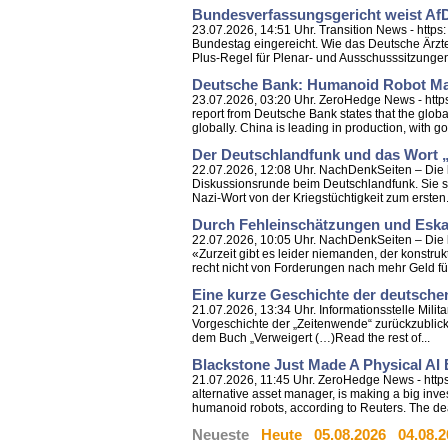
Bundesverfassungsgericht weist Af
23.07.2026, 14:51 Uhr. Transition News - http
Bundestag eingereicht. Wie das Deutsche Ärzte
Plus-Regel für Plenar- und Ausschusssitzungen
Deutsche Bank: Humanoid Robot Mar
23.07.2026, 03:20 Uhr. ZeroHedge News - http
report from Deutsche Bank states that the globa
globally. China is leading in production, with g
Der Deutschlandfunk und das Wort „
22.07.2026, 12:08 Uhr. NachDenkSeiten – Die kri
Diskussionsrunde beim Deutschlandfunk. Sie sp
Nazi-Wort von der Kriegstüchtigkeit zum ersten.
Durch Fehleinschätzungen und Eskal
22.07.2026, 10:05 Uhr. NachDenkSeiten – Die k
«Zurzeit gibt es leider niemanden, der konstruk
recht nicht von Forderungen nach mehr Geld für
Eine kurze Geschichte der deutsche
21.07.2026, 13:34 Uhr. Informationsstelle Mili
Vorgeschichte der „Zeitenwende“ zurückzublicke
dem Buch „Verweigert (…)Read the rest of...
Blackstone Just Made A Physical A
21.07.2026, 11:45 Uhr. ZeroHedge News - https
alternative asset manager, is making a big inv
humanoid robots, according to Reuters. The dea
Neueste
Heute
05.08.2026
04.08.