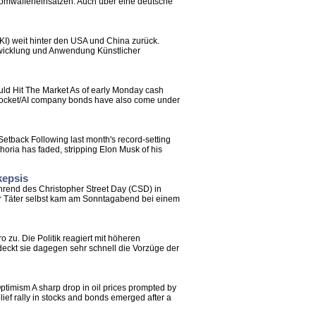
Atomwaffeneinsätzen. Auch über eine deutsche
(KI) weit hinter den USA und China zurück.
ntwicklung und Anwendung Künstlicher
ld Hit The Market As of early Monday cash
he rocket/AI company bonds have also come under
etback Following last month's record-setting
ria has faded, stripping Elon Musk of his
kepsis
hrend des Christopher Street Day (CSD) in
er Täter selbst kam am Sonntagabend bei einem
 zu. Die Politik reagiert mit höheren
ckt sie dagegen sehr schnell die Vorzüge der
timism A sharp drop in oil prices prompted by
lief rally in stocks and bonds emerged after a