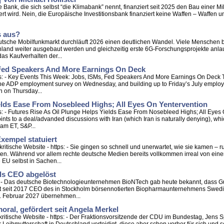
ie Bank, die sich selbst “die Klimabank” nennt, finanziert seit 2025 den Bau einer M
ert wird. Nein, die Europäische Investitionsbank finanziert keine Waffen – Waffen 
s aus?
deutsche Mobilfunkmarkt durchläuft 2026 einen deutlichen Wandel. Viele Menschen 
nd weiter ausgebaut werden und gleichzeitig erste 6G-Forschungsprojekte anlaufe
as Kaufverhalten der...
 Fed Speakers And More Earnings On Deck
s: - Key Events This Week: Jobs, ISMs, Fed Speakers And More Earnings On Deck 
 the ADP employment survey on Wednesday, and building up to Friday’s July employm
n on Thursday...
elds Ease From Nosebleed Highs; All Eyes On Yentervention
: - Futures Rise As Oil Plunge Helps Yields Ease From Nosebleed Highs; All Eyes 
nts to a deal/advanded discussions with Iran (which Iran is naturally denying), wh
0am ET, S&P...
xempel statuiert
itische Website - https: - Sie gingen so schnell und unerwartet, wie sie kamen –
ten. Während vor allem rechte deutsche Medien bereits vollkommen irreal von ein
EU selbst in Sachen...
als CEO abgelöst
ps: - Das deutsche Biotechnologieunternehmen BioNTech gab heute bekannt, dass G
 ist seit 2017 CEO des in Stockholm börsennotierten Biopharmaunternehmens Swed
1. Februar 2027 übernehmen...
ral, gefördert seit Angela Merkel
ritische Website - https: - Der Fraktionsvorsitzende der CDU im Bundestag, Jens