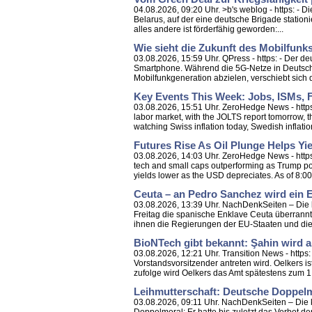
04.08.2026, 09:20 Uhr. >b's weblog - https: - D
Belarus, auf der eine deutsche Brigade stationi
alles andere ist förderfähig geworden:...
Wie sieht die Zukunft des Mobilfunk
03.08.2026, 15:59 Uhr. QPress - https: - Der 
Smartphone. Während die 5G-Netze in Deutschla
Mobilfunkgeneration abzielen, verschiebt sich d
Key Events This Week: Jobs, ISMs,
03.08.2026, 15:51 Uhr. ZeroHedge News - http
labor market, with the JOLTS report tomorrow,
watching Swiss inflation today, Swedish inflatio
Futures Rise As Oil Plunge Helps Yi
03.08.2026, 14:03 Uhr. ZeroHedge News - https
tech and small caps outperforming as Trump poi
yields lower as the USD depreciates. As of 8:0
Ceuta – an Pedro Sanchez wird ein E
03.08.2026, 13:39 Uhr. NachDenkSeiten – Die kr
Freitag die spanische Enklave Ceuta überrann
ihnen die Regierungen der EU-Staaten und die 
BioNTech gibt bekannt: Şahin wird 
03.08.2026, 12:21 Uhr. Transition News - htt
Vorstandsvorsitzender antreten wird. Oelkers
zufolge wird Oelkers das Amt spätestens zum 
Leihmutterschaft: Deutsche Doppelmo
03.08.2026, 09:11 Uhr. NachDenkSeiten – Die k