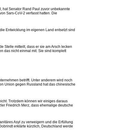
ll, hat Senator Rand Paul zuvor unbekannte
von Sars-CoV-2 verfasst hatten. Die
 die Entwicklung im eigenen Land entsetzt sind
 Stelle mitteilt, dass er sie am Arsch lecken
 das nicht einmal mit. Sie sind komplett
nternehmen betrifft. Unter anderem wird noch
chen Union gegen Russland hat das chinesische
reicht. Trotzdem können wir einiges daraus
ler Friedrich Merz, dass ehemalige deutsche
anitäres Asyl zu verweigern und die Erfüllung
obrindt erklärte kürzlich, Deutschland werde