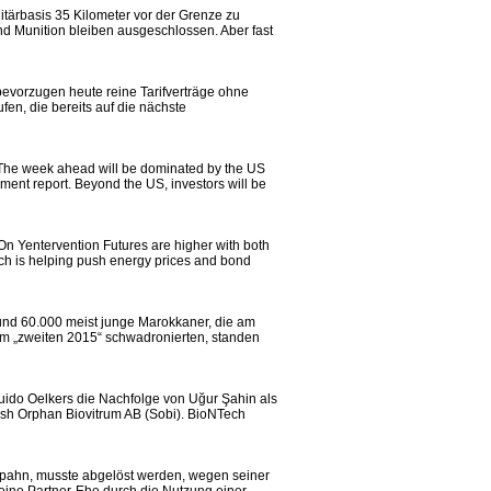
ilitärbasis 35 Kilometer vor der Grenze zu
und Munition bleiben ausgeschlossen. Aber fast
bevorzugen heute reine Tarifverträge ohne
n, die bereits auf die nächste
The week ahead will be dominated by the US
ent report. Beyond the US, investors will be
On Yentervention Futures are higher with both
ich is helping push energy prices and bond
 rund 60.000 meist junge Marokkaner, die am
em „zweiten 2015“ schwadronierten, standen
uido Oelkers die Nachfolge von Uğur Şahin als
ish Orphan Biovitrum AB (Sobi). BioNTech
 Spahn, musste abgelöst werden, wegen seiner