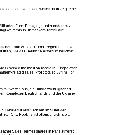
 die das Land verlassen wollen. Nun zeigt eine
...
Milliarden Euro. Dies ginge unter anderem zu
gt weiterhin in ultimativem Tonfall auf
estrichen. Nun will die Trump-Regierung die von
tützen, wie das Deutsche Ärzteblatt berichtet.
res crashed the most on record in Europe after
ent-related sales. Profit totaled 574 million
rs mit Waffen aus, die Bundeswehr ignoriert
iellen Komplexen Deutschlands und der Ukraine
Ein Kabarettist aus Sachsen im Visier der
er C. J. Hopkins, ist offensichtlich: sie …
eather Sales Hermès shares in Paris suffered