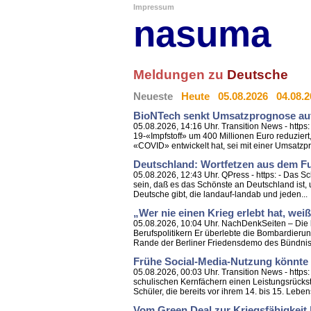
Impressum
nasuma
Meldungen zu
Deutsche
Neueste
Heute
05.08.2026
04.08.
BioNTech senkt Umsatzprognose auf
05.08.2026, 14:16 Uhr. Transition News - http
19-«Impfstoff» um 400 Millionen Euro reduzie
«COVID» entwickelt hat, sei mit einer Umsatzpro
Deutschland: Wortfetzen aus dem F
05.08.2026, 12:43 Uhr. QPress - https: - Das Sc
sein, daß es das Schönste an Deutschland ist, u
Deutsche gibt, die landauf-landab und jeden...
„Wer nie einen Krieg erlebt hat, weiß 
05.08.2026, 10:04 Uhr. NachDenkSeiten – Die k
Berufspolitikern Er überlebte die Bombardierun
Rande der Berliner Friedensdemo des Bündniss
Frühe Social-Media-Nutzung könnte
05.08.2026, 00:03 Uhr. Transition News - https
schulischen Kernfächern einen Leistungsrücksta
Schüler, die bereits vor ihrem 14. bis 15. Leben
Vom Green Deal zur Kriegsfähigkeit |