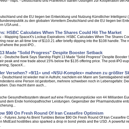
Feed! - https: - Deutschland und Frankreich starten Übungen zur Kooperation bei 
Deutschland und die EU liegen bei Entwicklung und Nutzung Künstlicher Intelligenz 
e Bundesrepublik zu den globalen Vorreitern.Deutschland und die EU liegen bei E
ern USA und...
ns: HSBC Calculates When The Shares Could Hit The Market
s: - Mapping SpaceX's Lockup Expirations: HSBC Calculates When The Shares Cou
ng near an all-time low of $110.21 after briefly dipping into the $108 handle. T
of where the post-IPO...
 13 Made "Solid Progress" Despite Booster Setback
 - Deutsche Bank Says Starship Flight 13 Made "Solid Progress" Despite Booster S
r peak and now trade about 15% below the $135 offering price. The post-IPO eupho
evening, SpaceX...
er Versehen? «9/11» und «NSU-Komplex» mahnen zu größter S
s: - Deutschland ist wieder mal in Aufruhr, nachdem ein Mann am Samstagabend wä
indestens eine Person ist gestorben, mehrere schweben noch in Lebensgefahr. D
eben. Das macht dann auch...
utsche Gesundheitssystem steuert auf eine Finanzierungslücke von 44 Milliarden Euro
 und dem Ende homöopathischer Leistungen. Gegenüber der Pharmaindustrie entde
cherung...
ow $90 On Fresh Round Of Iran Ceasefire Optimism
: - Futures Jump As Brent Tumbles Below $90 On Fresh Round Of Iran Ceasefire Op
n MidEast hostilities also sparked a drop in bond yields and the USD. A powerful re
.