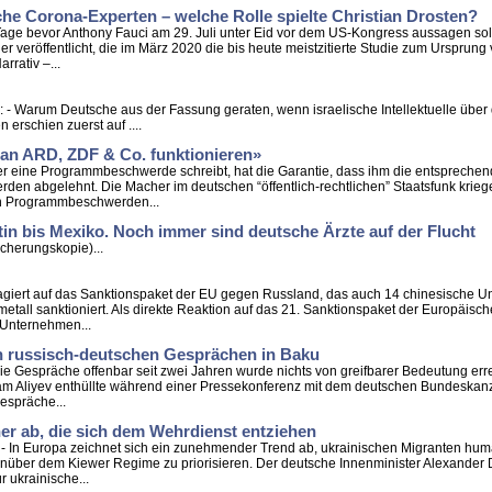
he Corona-Experten – welche Rolle spielte Christian Drosten?
ge Tage bevor Anthony Fauci am 29. Juli unter Eid vor dem US-Kongress aussagen so
eröffentlicht, die im März 2020 die bis heute meistzitierte Studie zum Ursprung 
rrativ –...
: - Warum Deutsche aus der Fassung geraten, wenn israelische Intellektuelle über
erschien zuerst auf ....
 an ARD, ZDF & Co. funktionieren»
Wer eine Programmbeschwerde schreibt, hat die Garantie, dass ihm die entsprechende
en abgelehnt. Die Macher im deutschen “öffentlich-rechtlichen” Staatsfunk kriegen
len Programmbeschwerden...
ztin bis Mexiko. Noch immer sind deutsche Ärzte auf der Flucht
icherungskopie)...
 reagiert auf das Sanktionspaket der EU gegen Russland, das auch 14 chinesische U
tall sanktioniert. Als direkte Reaktion auf das 21. Sanktionspaket der Europäis
Unternehmen...
n russisch-deutschen Gesprächen in Baku
l die Gespräche offenbar seit zwei Jahren wurde nichts von greifbarer Bedeutung er
am Aliyev enthüllte während einer Pressekonferenz mit dem deutschen Bundeskanz
espräche...
er ab, die sich dem Wehrdienst entziehen
: - In Europa zeichnet sich ein zunehmender Trend ab, ukrainischen Migranten hum
enüber dem Kiewer Regime zu priorisieren. Der deutsche Innenminister Alexander D
 ukrainische...