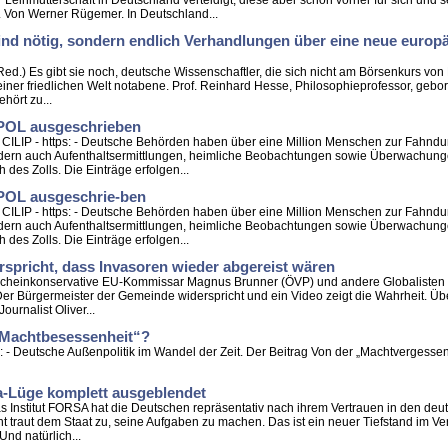
r Leihmutterschaft in Deutschland verteidigt, diese aber schon vorher für sich und
 Von Werner Rügemer. In Deutschland...
ind nötig, sondern endlich Verhandlungen über eine neue europ
g!
 (Red.) Es gibt sie noch, deutsche Wissenschaftler, die sich nicht am Börsenkurs vo
einer friedlichen Welt notabene. Prof. Reinhard Hesse, Philosophieprofessor, ge
hört zu...
INPOL ausgeschrieben
 | CILIP - https: - Deutsche Behörden haben über eine Million Menschen zur Fahnd
dern auch Aufenthaltsermittlungen, heimliche Beobachtungen sowie Überwachunge
des Zolls. Die Einträge erfolgen...
NPOL ausgeschrie-ben
 | CILIP - https: - Deutsche Behörden haben über eine Million Menschen zur Fahnd
dern auch Aufenthaltsermittlungen, heimliche Beobachtungen sowie Überwachunge
des Zolls. Die Einträge erfolgen...
spricht, dass Invasoren wieder abgereist wären
er scheinkonservative EU-Kommissar Magnus Brunner (ÖVP) und andere Globaliste
er Bürgermeister der Gemeinde widerspricht und ein Video zeigt die Wahrheit. Übe
urnalist Oliver...
„Machtbesessenheit“?
s: - Deutsche Außenpolitik im Wandel der Zeit. Der Beitrag Von der „Machtvergesse
na-Lüge komplett ausgeblendet
Das Institut FORSA hat die Deutschen repräsentativ nach ihrem Vertrauen in den deu
t traut dem Staat zu, seine Aufgaben zu machen. Das ist ein neuer Tiefstand im Ve
Und natürlich...