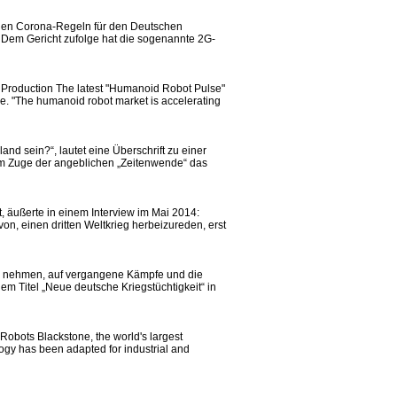
senen Corona-Regeln für den Deutschen
. Dem Gericht zufolge hat die sogenannte 2G-
 Production The latest "Humanoid Robot Pulse"
ce. "The humanoid robot market is accelerating
and sein?“, lautet eine Überschrift zu einer
 im Zuge der angeblichen „Zeitenwende“ das
, äußerte in einem Interview im Mai 2014:
von, einen dritten Weltkrieg herbeizureden, erst
lass nehmen, auf vergangene Kämpfe und die
em Titel „Neue deutsche Kriegstüchtigkeit“ in
obots Blackstone, the world's largest
logy has been adapted for industrial and