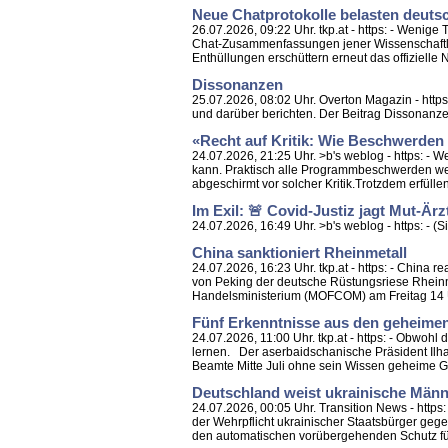
Neue Chatprotokolle belasten deutsc
26.07.2026, 09:22 Uhr. tkp.at - https: - Weni
Chat-Zusammenfassungen jener Wissenschaftler v
Enthüllungen erschüttern erneut das offizielle Na
Dissonanzen
25.07.2026, 08:02 Uhr. Overton Magazin - https
und darüber berichten. Der Beitrag Dissonanzen 
«Recht auf Kritik: Wie Beschwerden
24.07.2026, 21:25 Uhr. >b's weblog - https: - 
kann. Praktisch alle Programmbeschwerden werd
abgeschirmt vor solcher Kritik.Trotzdem erfül
Im Exil: 🚨 Covid-Justiz jagt Mut-Är
24.07.2026, 16:49 Uhr. >b's weblog - https: - (S
China sanktioniert Rheinmetall
24.07.2026, 16:23 Uhr. tkp.at - https: - China
von Peking der deutsche Rüstungsriese Rheinme
Handelsministerium (MOFCOM) am Freitag 14 
Fünf Erkenntnisse aus den geheime
24.07.2026, 11:00 Uhr. tkp.at - https: - Obwoh
lernen. Der aserbaidschanische Präsident Ilh
Beamte Mitte Juli ohne sein Wissen geheime G
Deutschland weist ukrainische Männ
24.07.2026, 00:05 Uhr. Transition News - https
der Wehrpflicht ukrainischer Staatsbürger geg
den automatischen vorübergehenden Schutz für