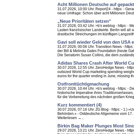
Acht Millionen Deutsche auf gepackt
31.07.2026, 10:00 Uhr. Report24 - https: - Ger
neue Umfrage: Schon über acht Millionen Deuts
„Neue Prioritäten setzen“
31.07.2026, 03:42 Uhr. >b's weblog - https: -
Lasten französischer Landwirte. Berlin will all
drastische Streichungen im künftigen Langzeith
Gavi soll wieder Geld von den USA e
31.07.2026, 00:06 Uhr. Transition News - https:
der Bill & Melinda Gates Foundation (heute Gate
Die Senatorin Susan Collins, die dem zuständig
Adidas Shares Crash After World C
30.07.2026, 12:55 Uhr. ZeroHedge News - https
outsized World Cup marketing spending weighed
euros for the quarter ending in June, missing the
Ostfronttüchtigmachung
30.07.2026, 10:44 Uhr. >b's weblog - https: - 
historische Imperative ihres Traditionserlass
für die Vorbereitung des nächsten großen Kriege
Kurz kommentiert (4)
30.07.2026, 07:16 Uhr. ZG Blog - https: - 1.) »
Behörden.« - Ostdeutsche Allgemeine vom 17. J
Weiterlesen →...
Birkin Bag Maker Plunges Most Sin
29.07.2026, 13:21 Uhr. ZeroHedge News - http