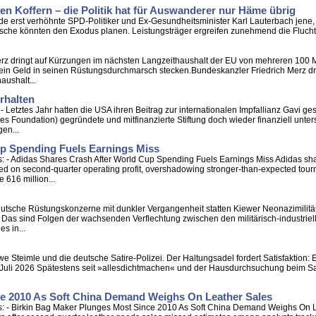
en Koffern – die Politik hat für Auswanderer nur Häme übrig
ade erst verhöhnte SPD-Politiker und Ex-Gesundheitsminister Karl Lauterbach jene,
che könnten den Exodus planen. Leistungsträger ergreifen zunehmend die Flucht.
 Merz dringt auf Kürzungen im nächsten Langzeithaushalt der EU von mehreren 100 
 sein Geld in seinen Rüstungsdurchmarsch stecken.Bundeskanzler Friedrich Merz drin
aushalt...
rhalten
 - Letztes Jahr hatten die USA ihren Beitrag zur internationalen Impfallianz Gavi g
s Foundation) gegründete und mitfinanzierte Stiftung doch wieder finanziell unters
en...
up Spending Fuels Earnings Miss
: - Adidas Shares Crash After World Cup Spending Fuels Earnings Miss Adidas sha
 on second-quarter operating profit, overshadowing stronger-than-expected tournam
 616 million...
Deutsche Rüstungskonzerne mit dunkler Vergangenheit statten Kiewer Neonazimilitä
es. Das sind Folgen der wachsenden Verflechtung zwischen den militärisch-industr
s in...
Uwe Steimle und die deutsche Satire-Polizei. Der Haltungsadel fordert Satisfaktion: 
uli 2026 Spätestens seit »allesdichtmachen« und der Hausdurchsuchung beim Satirik
ce 2010 As Soft China Demand Weighs On Leather Sales
s: - Birkin Bag Maker Plunges Most Since 2010 As Soft China Demand Weighs On L