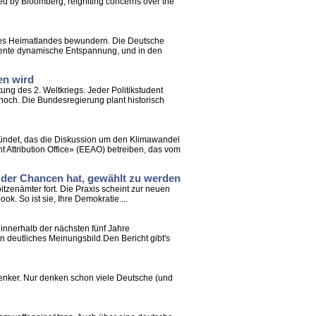
ked by Bloomberg, reigniting concerns over the
eres Heimatlandes bewundern. Die Deutsche
rdiente dynamische Entspannung, und in den
en wird
ung des 2. Weltkriegs. Jeder Politikstudent
nnoch. Die Bundesregierung plant historisch
ründet, das die Diskussion um den Klimawandel
 Attribution Office» (EEAO) betreiben, das vom
r, der Chancen hat, gewählt zu werden
tzenämter fort. Die Praxis scheint zur neuen
. So ist sie, Ihre Demokratie....
 innerhalb der nächsten fünf Jahre
n deutliches Meinungsbild.Den Bericht gibt's
denker. Nur denken schon viele Deutsche (und