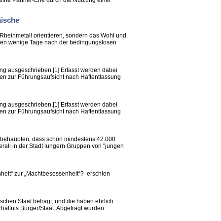
 seine Partner-Ehe durch die Nutzung einer
äische
n Rheinmetall orientieren, sondern das Wohl und
boren wenige Tage nach der bedingungslosen
ung ausgeschrieben.[1] Erfasst werden dabei
n zur Führungsaufsicht nach Haftentlassung
ung ausgeschrieben.[1] Erfasst werden dabei
n zur Führungsaufsicht nach Haftentlassung
n behaupten, dass schon mindestens 42.000
rall in der Stadt lungern Gruppen von "jungen
nheit“ zur „Machtbesessenheit“? erschien
tschen Staat befragt, und die haben ehrlich
rhältnis Bürger/Staat. Abgefragt wurden