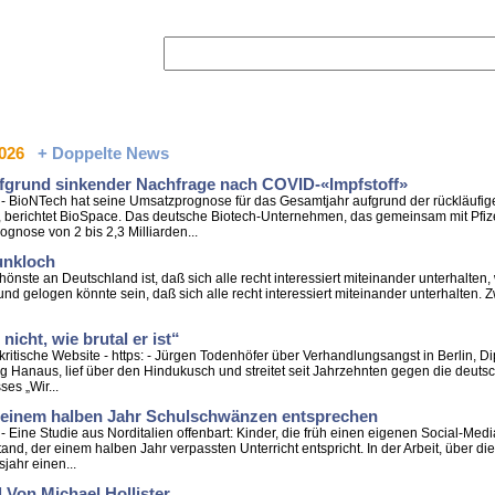
2026
+ Doppelte News
grund sinkender Nachfrage nach COVID-«Impfstoff»
s: - BioNTech hat seine Umsatzprognose für das Gesamtjahr aufgrund der rückläu
rt, berichtet BioSpace. Das deutsche Biotech-Unternehmen, das gemeinsam mit Pfi
gnose von 2 bis 2,3 Milliarden...
unkloch
hönste an Deutschland ist, daß sich alle recht interessiert miteinander unterhalten
nd gelogen könnte sein, daß sich alle recht interessiert miteinander unterhalten. Z
nicht, wie brutal er ist“
ritische Website - https: - Jürgen Todenhöfer über Verhandlungsangst in Berlin, 
g Hanaus, lief über den Hindukusch und streitet seit Jahrzehnten gegen die deuts
es „Wir...
 einem halben Jahr Schulschwänzen entsprechen
: - Eine Studie aus Norditalien offenbart: Kinder, die früh einen eigenen Social-M
nd, der einem halben Jahr verpassten Unterricht entspricht. In der Arbeit, über die
sjahr einen...
 Von Michael Hollister