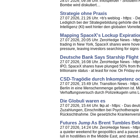
28.07.2026, 09:58 Uhr. infosperber - Shoutem 
Bombe wird diskutiert....
Strategie ohne Praxis
27.07.2026, 21:26 Uhr. >b's weblog - https: - 
Lediglich bei der Strategiebildung gehörte di
Intelligenz (KI) weit hinter den globalen Vorreit
Mapping SpaceX's Lockup Expiratio
27.07.2026, 20:05 Uhr. ZeroHedge News - http
trading in New York, SpaceX shares were hoveri
pressure, leaving investors searching for signs 
Deutsche Bank Says Starship Flight
27.07.2026, 16:08 Uhr. ZeroHedge News - https:
IPO, SpaceX shares have plunged 50% from thei
trillionaire status - at least for now. On Friday 
CSD-Tragödie durch Inkompetenz od
27.07.2026, 15:49 Uhr. Transition News - http
Berlin in eine Menschenmenge gefahren ist. M
Verhaftungsversuch durch Polizeikugeln ums L
Die Globuli waren es
27.07.2026, 15:44 Uhr. tkp.at - https: - Das de
Zuzahlungen, Einschnitten bei Psychotherapie
Rücksichtnahme. Die gesetzliche Krankenversi
Futures Jump As Brent Tumbles Bel
27.07.2026, 14:24 Uhr. ZeroHedge News - https
a quieter weekend for geopolitics and a pause i
lull in hostilities in the Middle East, and started..