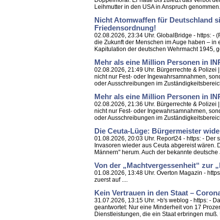
Doppelmoral: Er hatte bis zuletzt das Verbot de
Leihmutter in den USA in Anspruch genommen.
Nicht Atomwaffen für Deutschland s
Friedensordnun
02.08.2026, 23:34 Uhr. GlobalBridge - https: -
die Zukunft der Menschen im Auge haben – in 
Kapitulation der deutschen Wehrmacht 1945, ge
Mehr als eine Million Personen in 
02.08.2026, 21:49 Uhr. Bürgerrechte & Polizei
nicht nur Fest- oder Ingewahrsamnahmen, son
oder Ausschreibungen im Zuständigkeitsbereich 
Mehr als eine Million Personen in I
02.08.2026, 21:36 Uhr. Bürgerrechte & Polizei
nicht nur Fest- oder Ingewahrsamnahmen, son
oder Ausschreibungen im Zuständigkeitsbereich 
Die Ceuta-Lüge: Bürgermeister wider
01.08.2026, 20:03 Uhr. Report24 - https: - D
Invasoren wieder aus Ceuta abgereist wären. D
Männern" herum. Auch der bekannte deutsche Jo
Von der „Machtvergessenheit“ zur 
01.08.2026, 13:48 Uhr. Overton Magazin - http
zuerst auf ....
Kein Vertrauen in den Staat – Coro
31.07.2026, 13:15 Uhr. >b's weblog - https: - 
geantwortet: Nur eine Minderheit von 17 Prozen
Dienstleistungen, die ein Staat erbringen muß. 