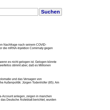
figen Nachfrage nach seinem COVID-
zer die mRNA-Injektion Comirnaty gegen
, wenn es nicht gelogen ist. Gelogen könnte
weifellos stimmt aber, daß es Millionen
Diplomatie und das Versagen von
che Außenpolitik: Jürgen Todenhöfer (85). Am
edia-Account anlegen, zeigen in manchen
 das Deutsche Ärzteblatt berichtet, wurden