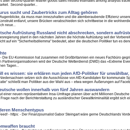
ears after second-quarter leather goods sales missed estimates among analysts trac
arket. Second-quarter...
rus sucht und Zaubertricks zum Alltag gehören
gibt Augenblicke, da muss man innezuhalten und die atemberaubende Effizienz uns
 Konstrukt entlarvt, unsere Brücken verabschieden sich schrittweise in die wohlve
ch neue...
sche Aufrüstung Russland nicht abschrecken, sondern aufrüst
ndesregierung plant in den nächsten Jahren die höchste Aufrüstung seit der Vorbereit
sicht auf ein "Sicherheitsdilemma" bedeutet, aber die deutschen Politiker tun es de
chte
ps: - Die EU-Kommission hat zusammen mit Großbritannien ein neues Fachbüro geg
 Partnerorganisationen wird der Deutsche Wetterdienst (DWD) das «Extreme Event
nnen Tagen...
ll es wissen: sie erklären nun jeden AfD-Politiker für unwählba
In Niedersachsen setzen sich die Ausschlüsse von AfD-Kandidaten für kommunale Spi
tie“ schließt man Politiker aus der Wahl aus – etwa wegen Äußerungen auf Facebook
Deutsche wollen innerhalb von fünf Jahren auswandern
Laut einer neuen repräsentativen Insa-Umfrage planen über acht Millionen Deutsche
rage nach der Berichterstattung zu ausländischer Gewaltkriminalität ergibt sich ei
anderen Menschentypus
Feed! - https: - Der Finanzjournalist Gabor Steingart wäre gerne Deutschlands Vor
tomwaffen braucht