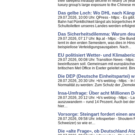
their steepest intraday decline in nearly 16 y
luxury group's large exposure to the Chinese m
Das gelbe Loch: Wo DHL nach Kängu
29.07.2026, 10:00 Uhr. QPress - https: - Es 
Bahn hat Pünktlichkeit längst als bürgerliches
Schultoiletten unseres Landes werden erfolgrei
Das Sicherheitsdilemma: Warum deut
29.07.2026, 07:17 Uhr. tkp.at - https: - Die Bu
lernt in den ersten Semestern, was dies in Hin
beispiellose Verteidigungsausgaben. Nach...
EU politisiert Wetter- und Klimaberi
29.07.2026, 00:08 Uhr. Transition News - htt
beeinflussen soll. Gemeinsam mit europäischen
britischen Met Office in Exeter geleitet wird. Bi
Die DEP (Deutsche Einheitspartei) wi
28.07.2026, 20:30 Uhr. >b's weblog - https: - 
Normalität zu werden: Zum Schutz der „Demokra
Insa-Umfrage: Über acht Millionen 
28.07.2026, 20:12 Uhr. >b's weblog - https: - 
auszuwandern – rund 14 Prozent. Auch bei der F
hier....
Vorsorge: Steingart fordert einen 
28.07.2026, 09:58 Uhr. infosperber - Shoutem 
Schweizer) so wie er....
Die «alte Frage», ob Deutschland A