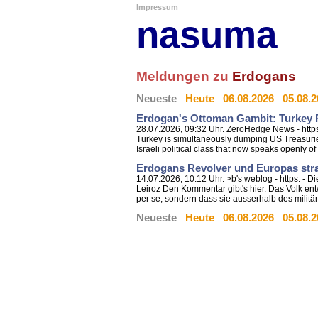
Impressum
nasuma
Meldungen zu
Erdogans
Neueste
Heute
06.08.2026
05.08.
Erdogan's Ottoman Gambit: Turkey 
28.07.2026, 09:32 Uhr. ZeroHedge News - http
Turkey is simultaneously dumping US Treasuries
Israeli political class that now speaks openly of 
Erdogans Revolver und Europas str
14.07.2026, 10:12 Uhr. >b's weblog - https: -
Leiroz Den Kommentar gibt's hier. Das Volk e
per se, sondern dass sie ausserhalb des militär
Neueste
Heute
06.08.2026
05.08.