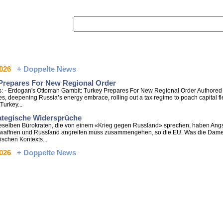
2026
+ Doppelte News
Prepares For New Regional Order
s: - Erdogan's Ottoman Gambit: Turkey Prepares For New Regional Order Authored 
, deepening Russia’s energy embrace, rolling out a tax regime to poach capital fl
Turkey...
ategische Widersprüche
 Dieselben Bürokraten, die von einem «Krieg gegen Russland» sprechen, haben Ang
ntwaffnen und Russland angreifen muss zusammengehen, so die EU. Was die Damen 
ischen Kontexts...
2026
+ Doppelte News