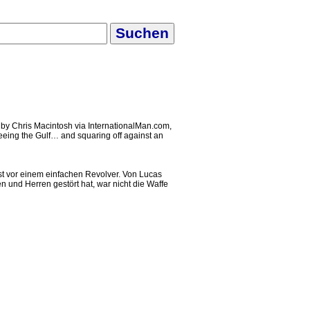
by Chris Macintosh via InternationalMan.com,
eeing the Gulf… and squaring off against an
st vor einem einfachen Revolver. Von Lucas
und Herren gestört hat, war nicht die Waffe