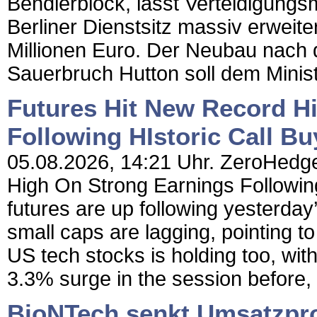
Bendlerblock, lässt Verteidigungsm
Berliner Dienstsitz massiv erweit
Millionen Euro. Der Neubau nach 
Sauerbruch Hutton soll dem Minist
Futures Hit New Record H
Following HIstoric Call B
05.08.2026, 14:21 Uhr. ZeroHedge
High On Strong Earnings Followin
futures are up following yesterday
small caps are lagging, pointing t
US tech stocks is holding too, wit
3.3% surge in the session before,
BioNTech senkt Umsatzpr