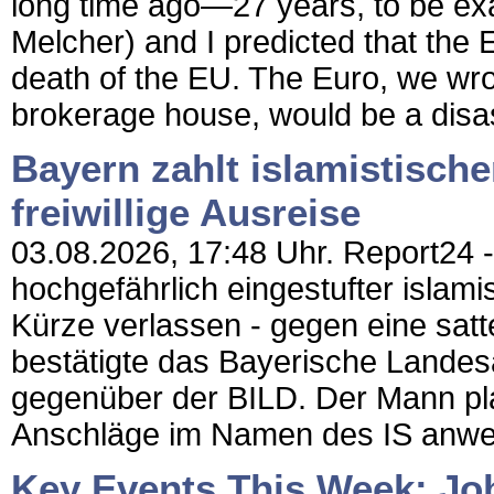
long time ago—27 years, to be ex
Melcher) and I predicted that th
death of the EU. The Euro, we wrot
brokerage house, would be a disas
Bayern zahlt islamistisch
freiwillige Ausreise
03.08.2026, 17:48 Uhr. Report24 - 
hochgefährlich eingestufter islami
Kürze verlassen - gegen eine sat
bestätigte das Bayerische Landes
gegenüber der BILD. Der Mann pla
Anschläge im Namen des IS anwer
Key Events This Week: Jo