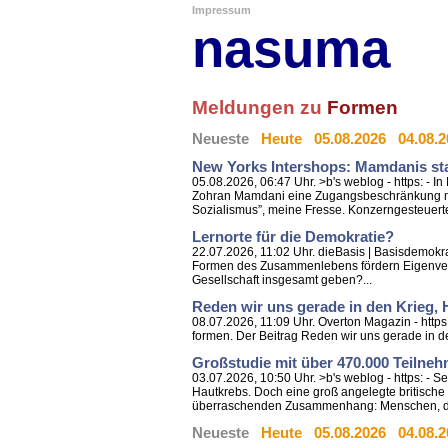
Impressum
nasuma
Meldungen zu
Formen
Neueste
Heute
05.08.2026
04.08.
New Yorks Intershops: Mamdanis sta
05.08.2026, 06:47 Uhr. >b's weblog - https: -
Zohran Mamdani eine Zugangsbeschränkung mit d
Sozialismus”, meine Fresse. Konzerngesteuerte
Lernorte für die Demokratie?
22.07.2026, 11:02 Uhr. dieBasis | Basisdemokra
Formen des Zusammenlebens fördern Eigenvera
Gesellschaft insgesamt geben?...
Reden wir uns gerade in den Krieg, 
08.07.2026, 11:09 Uhr. Overton Magazin - https
formen. Der Beitrag Reden wir uns gerade in den
Großstudie mit über 470.000 Teilne
03.07.2026, 10:50 Uhr. >b's weblog - https: -
Hautkrebs. Doch eine groß angelegte britische
überraschenden Zusammenhang: Menschen, di
Neueste
Heute
05.08.2026
04.08.