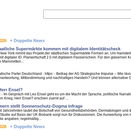
2026
+ Doppelte News
atliche Supermärkte kommen mit digitalem Identitätscheck
 In New York nimmt das Projekt der städtischen Supermärkte Formen an. Um Hamster
igitaler ID. Planwirtschaft 2.0 mit digitalem Passierschein. Für den gläsernen Ku
 Marionetten...
tische Partei Deutschland - https: - Beitrag der AG Strategische Impulse – Wie läs
ntwortung, Mitbestimmung und nachhaltiges Handeln? Und können alternative Ge
Herr Ensel?
: - Im Gespräch mit Leo Ensel geht es um die Macht der Sprache, politische Narrativ
 Krieg, Herr Ensel? erschien zuerst auf ....
hmern stellt Sonnenschutz-Dogma infrage
 Seit Jahrzehnten lautet die Botschaft von Gesundheitsbehörden, Dermatologen und 
 Studie auf Basis der UK Biobank sorgt nun für Diskussionen. Die Auswertung von
e angaben, regelmäßig...
2026
+ Doppelte News