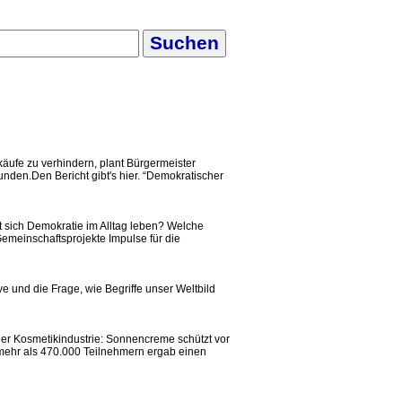
käufe zu verhindern, plant Bürgermeister
nden.Den Bericht gibt's hier. “Demokratischer
st sich Demokratie im Alltag leben? Welche
meinschaftsprojekte Impulse für die
e und die Frage, wie Begriffe unser Weltbild
der Kosmetikindustrie: Sonnencreme schützt vor
 mehr als 470.000 Teilnehmern ergab einen