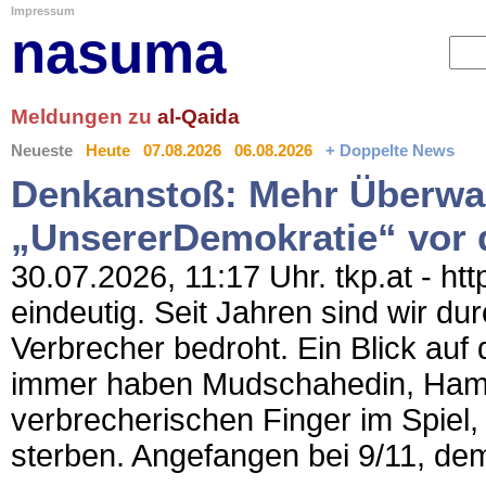
Impressum
nasuma
Meldungen zu
al-Qaida
Neueste
Heute
07.08.2026
06.08.2026
+ Doppelte News
Denkanstoß: Mehr Überw
„UnsererDemokratie“ vor 
30.07.2026, 11:17 Uhr. tkp.at - ht
eindeutig. Seit Jahren sind wir dur
Verbrecher bedroht. Ein Blick auf 
immer haben Mudschahedin, Hamas,
verbrecherischen Finger im Spie
sterben. Angefangen bei 9/11, de