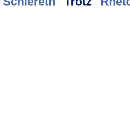
Schlereth
Trotz
Rheto