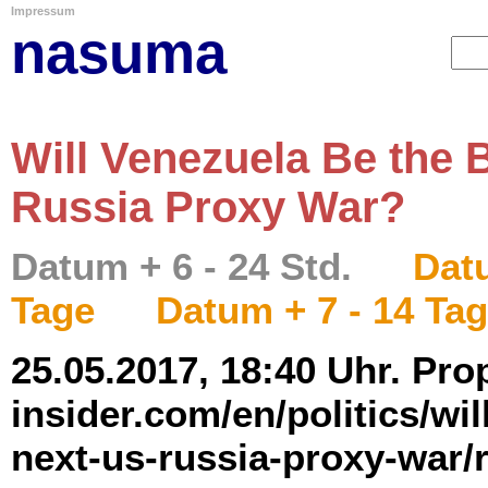
Impressum
nasuma
Will Venezuela Be the 
Russia Proxy War?
Datum + 6 - 24 Std.
Datu
Tage
Datum + 7 - 14 Ta
25.05.2017, 18:40 Uhr. Prop
insider.com/en/politics/wi
next-us-russia-proxy-war/