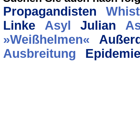
Propagandisten
Whist
Linke
Asyl
Julian
A
»Weißhelmen«
Außer
Ausbreitung
Epidemi