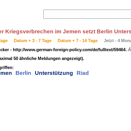
r Kriegsverbrechen im Jemen setzt Berlin Unterst
Tage
Datum + 3 - 7 Tage
Datum + 7 - 14 Tage
Jetzt - 4 Mon
cker - http://www.german-foreign-policy.com/de/fulltext/59464.
Ä
ximal 50 ähnliche Meldungen angezeigt).
riffen:
emen
Berlin
Unterstützung
Riad