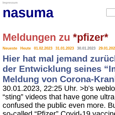
Impressum
nasuma
Meldungen zu
*pfizer*
Neueste
Heute
01.02.2023
31.01.2023
30.01.2023
29.01.20
Hier hat mal jemand zurüc
der Entwicklung seines “I
Meldung von Corona-Kran
30.01.2023, 22:25 Uhr. >b's weblog
“sting” videos that have gone ultr
confused the public even more. Bu
so-called “Pfizer” Covid-19 vacc