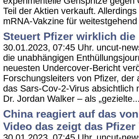
experimentelle Genspritze gegen C
Teil der Aktien verkauft. Allerding
mRNA-Vakzine für weitestgehend wi
Steuert Pfizer wirklich di
30.01.2023, 07:45 Uhr. uncut-news
die unabhängigen Enthüllungsjourna
neuesten Undercover-Bericht veröf
Forschungsleiters von Pfizer, der
das Sars-Cov-2-Virus absichtlich 
Dr. Jordan Walker – als „gezielte..
China reagiert auf das von 
Video das zeigt das Pfizer
30.01.2023, 07:45 Uhr. uncut-news.