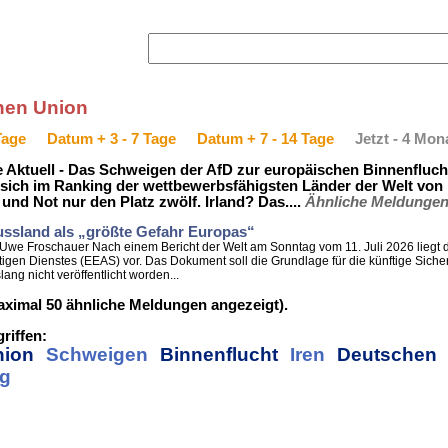
hen Union
Tage
Datum + 3 - 7 Tage
Datum + 7 - 14 Tage
Jetzt - 4 Mon
ie Aktuell - Das Schweigen der AfD zur europäischen Binnenfluch
at sich im Ranking der wettbewerbsfähigsten Länder der Welt von
nd Not nur den Platz zwölf. Irland? Das....
Ähnliche Meldungen
ssland als „größte Gefahr Europas“
 - Uwe Froschauer Nach einem Bericht der Welt am Sonntag vom 11. Juli 2026 lieg
n Dienstes (EEAS) vor. Das Dokument soll die Grundlage für die künftige Sicherh
ang nicht veröffentlicht worden...
ximal 50 ähnliche Meldungen angezeigt).
riffen:
nion
Schweigen
Binnenflucht
Iren
Deutschen
g