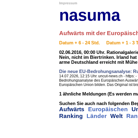
Impressum
nasuma
Aufwärts mit der Europäisc
Datum + 6 - 24 Std.
Datum + 1 - 3 
02.06.2016, 00:00 Uhr. Rationalgaler
Nein, nicht im Biertrinken. Irland h
arme Deutschland erreicht mit Mühe u
Die neue EU-Bedrohungsanalyse: Ru
14.07.2026, 12:15 Uhr. uncut-news.ch - https:
Bedrohungsanalyse des Europäischen Auswärtige
Europäischen Union bilden. Das Original ist bisl
1 ähnliche Meldungen (Es werden ma
Suchen Sie auch nach folgenden Beg
Aufwärts
Europäischen
U
Ranking
Länder
Welt
Ran